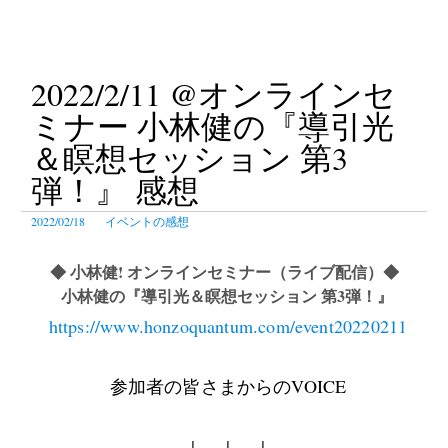
テ
ン
ツ
2022/2/11 @オンラインセ
へ
ス
ミナー 小林健の『導引光
キ
＆瞑想セッション 第3
ッ
弾！』 感想
プ
2022/02/18
イベントの感想
◆ 小林健! オンラインセミナー（ライブ配信）
◆
小林健の『導引光＆瞑想セッション 第3弾！』
https://www.honzoquantum.com/event20220211
参加者の皆さまからのVOICE
↓ ↓ ↓