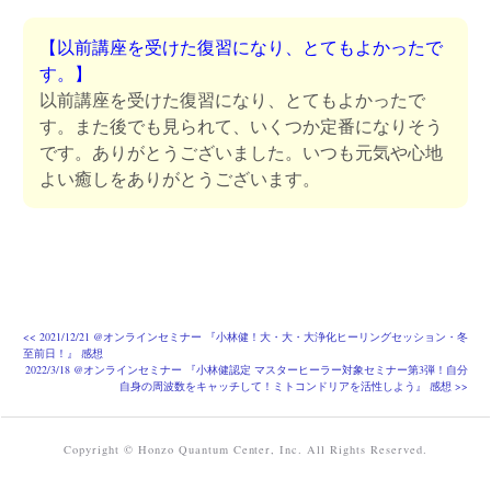
【以前講座を受けた復習になり、とてもよかったで
す。】
以前講座を受けた復習になり、とてもよかったで
す。また後でも見られて、いくつか定番になりそう
です。ありがとうございました。いつも元気や心地
よい癒しをありがとうございます。
投
<<
2021/12/21 @オンラインセミナー 『小林健！大・大・大浄化ヒーリングセッション・冬
至前日！』 感想
稿
2022/3/18 @オンラインセミナー 『小林健認定 マスターヒーラー対象セミナー第3弾！自分
ナ
自身の周波数をキャッチして！ミトコンドリアを活性しよう』 感想
>>
ビ
ゲ
Copyright © Honzo Quantum Center, Inc. All Rights Reserved.
ー